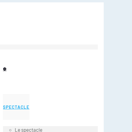
❄️
SPECTACLE
Le spectacle